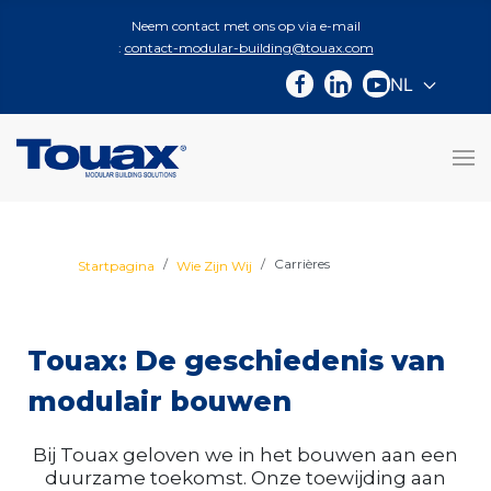
Neem contact met ons op via e-mail
:
contact-modular-building@touax.com
NL
Selecteer d
Carrières
Startpagina
Wie Zijn Wij
Touax: De geschiedenis van
modulair bouwen
Bij Touax geloven we in het bouwen aan een
duurzame toekomst. Onze toewijding aan