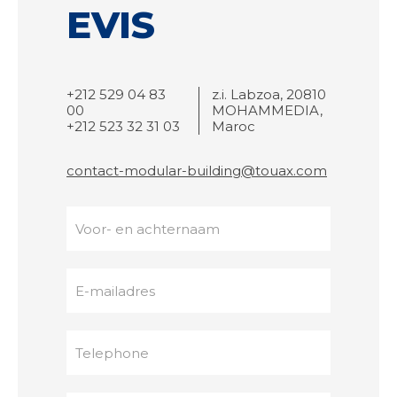
EVIS
+212 529 04 83
z.i. Labzoa, 20810
00
MOHAMMEDIA,
+212 523 32 31 03
Maroc
contact-modular-building@touax.com