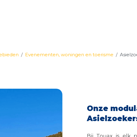
gebieden
Evenementen, woningen en toerisme
Asielzo
Onze modula
Asielzoeker
Bij Touax is elk 