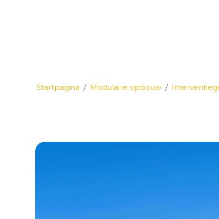
Startpagina
Modulaire opbouw
Interventie