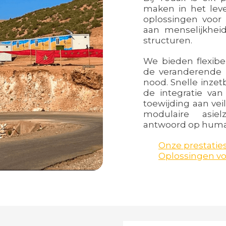
maken in het lev
oplossingen voor 
aan menselijkheid
structuren.
We bieden flexibe
de veranderende 
nood. Snelle inzet
de integratie va
toewijding aan ve
modulaire asiel
antwoord op humani
Onze prestatie
Oplossingen v