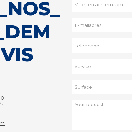
_NOS_
_DEM
VIS
10
,
om