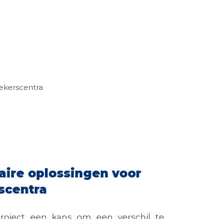
ekerscentra
ire oplossingen voor
scentra
project een kans om een verschil te