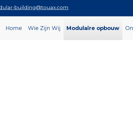
dular-building@touax.com
Home
Wie Zijn Wij
Modulaire opbouw
On