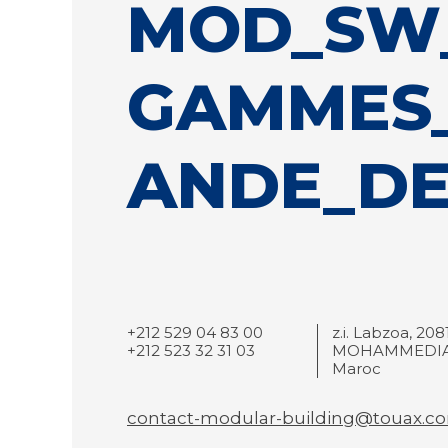
MOD_SW
GAMMES
ANDE_DE
+212 529 04 83 00
z.i. Labzoa, 208
+212 523 32 31 03
MOHAMMEDIA
Maroc
contact-modular-building@touax.c