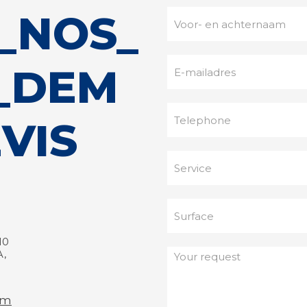
_NOS_
_DEM
VIS
10
,
om