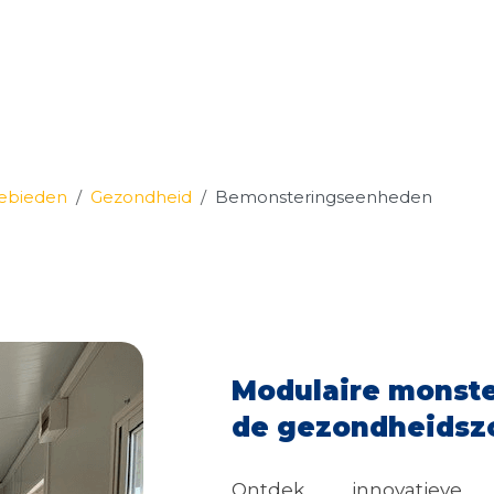
gebieden
Gezondheid
Bemonsteringseenheden
Modulaire monst
de gezondheidsz
Ontdek innovatieve