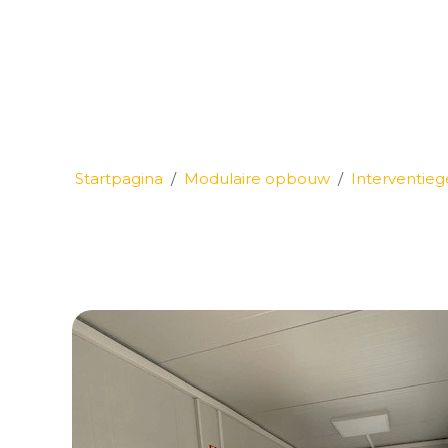
Startpagina
Modulaire opbouw
Interventie