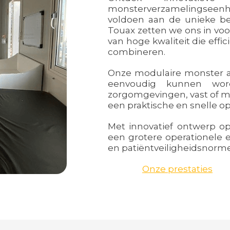
monsterverzamelingsee
voldoen aan de unieke be
Touax zetten we ons in voo
van hoge kwaliteit die effic
combineren.
Onze modulaire monster a
eenvoudig kunnen word
zorgomgevingen, vast of mo
een praktische en snelle o
Met innovatief ontwerp o
een grotere operationele 
en patiëntveiligheidsnorm
Onze prestaties