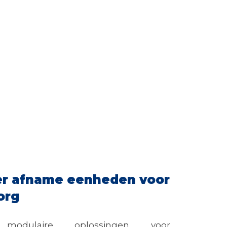
er afname eenheden voor
org
 modulaire oplossingen voor