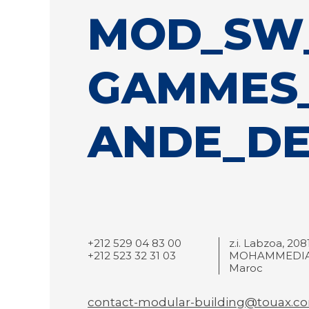
MOD_SW
GAMMES
ANDE_DE
+212 529 04 83 00
z.i. Labzoa, 208
+212 523 32 31 03
MOHAMMEDIA
Maroc
contact-modular-building@touax.c