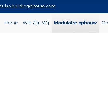
dular-building@touax.com
Home
Wie Zijn Wij
Modulaire opbouw
On