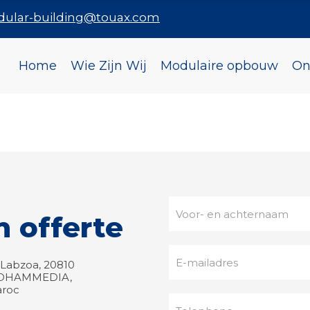
dular-building@touax.com
Home
Wie Zijn Wij
Modulaire opbouw
On
n offerte
i. Labzoa, 20810
OHAMMEDIA,
roc