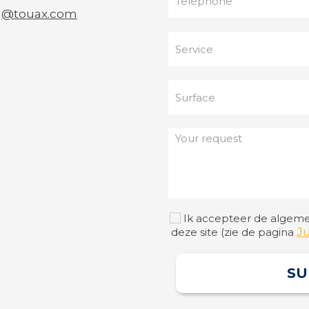
ng@touax.com
Ik accepteer de algem
J
deze site (zie de pagina
SU