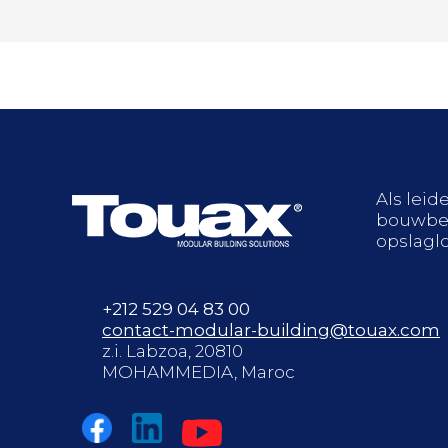
Als leid
bouwbeh
opslagl
+212 529 04 83 00
contact-modular-building@touax.com
z.i. Labzoa, 20810
MOHAMMEDIA, Maroc