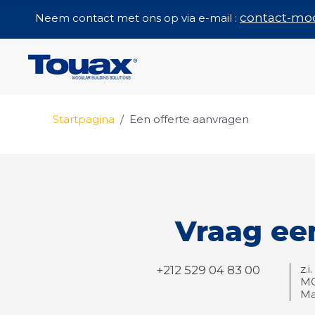
contact-mo
Neem contact met ons op via e-mail :
Startpagina
Een offerte aanvragen
Vraag ee
z.
+212 529 04 83 00
M
Ma