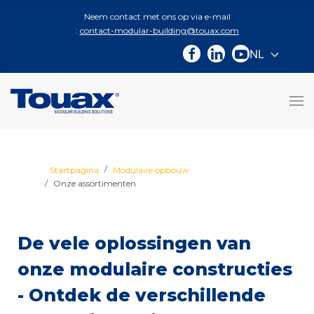
Neem contact met ons op via e-mail
:
contact-modular-building@touax.com
NL
Selecteer d
Startpagina
Modulaire opbouw
Onze assortimenten
De vele oplossingen van
onze modulaire constructies
- Ontdek de verschillende