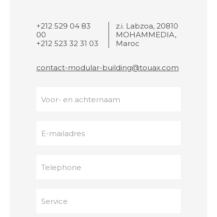
+212 529 04 83
z.i. Labzoa, 20810
00
MOHAMMEDIA,
+212 523 32 31 03
Maroc
contact-modular-building@touax.com