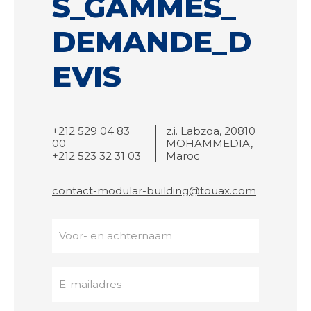
S_GAMMES_
DEMANDE_D
EVIS
+212 529 04 83
z.i. Labzoa, 20810
00
MOHAMMEDIA,
+212 523 32 31 03
Maroc
contact-modular-building@touax.com