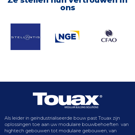
Ontdek meer
ons
Als leider in geïndustrialiseerde bouw past Touax zijn
oplossingen toe aan uw modulaire bouwbehoeften van
hightech gebouwen tot modulaire gebouwen, van