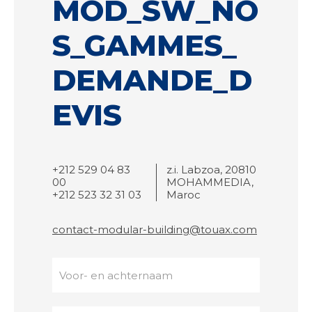
MOD_SW_NO
S_GAMMES_
DEMANDE_D
EVIS
+212 529 04 83
z.i. Labzoa, 20810
00
MOHAMMEDIA,
+212 523 32 31 03
Maroc
contact-modular-building@touax.com