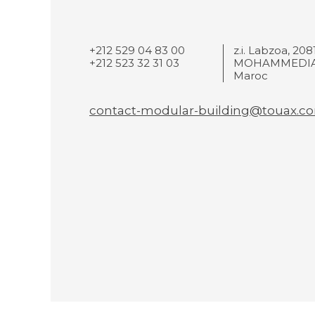
+212 529 04 83 00
z.i. Labzoa, 208
+212 523 32 31 03
MOHAMMEDIA
Maroc
contact-modular-building@touax.c