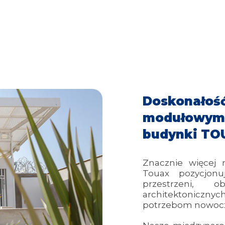
Doskonałoś
modułowym
budynki TO
Znacznie więcej 
Touax pozycjonu
przestrzeni, ob
architektoniczny
potrzebom nowoc