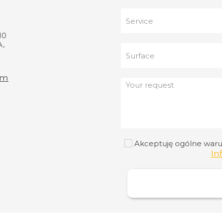
10
,
om
Akceptuję ogólne warunk
In