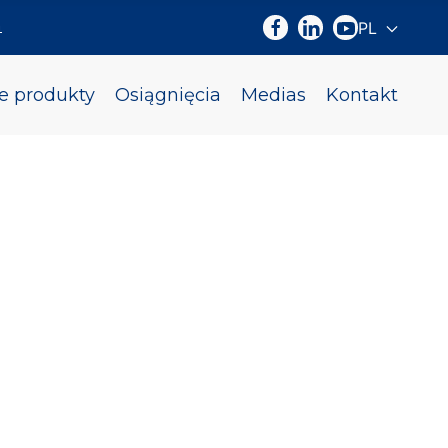
m
PL
Wybierz sw
e produkty
Osiągnięcia
Medias
Kontakt