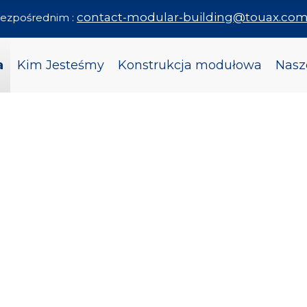
contact-modular-building@touax.co
 bezpośrednim :
a
Kim Jesteśmy
Konstrukcja modułowa
Nasz