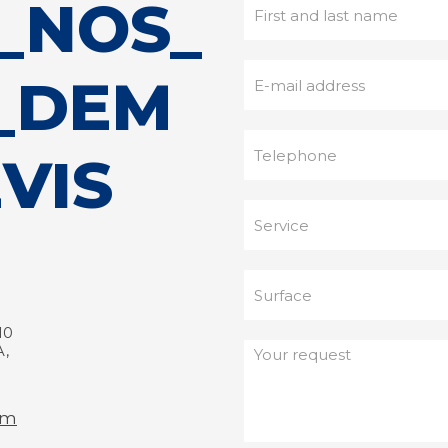
_NOS_
_DEM
VIS
10
,
om