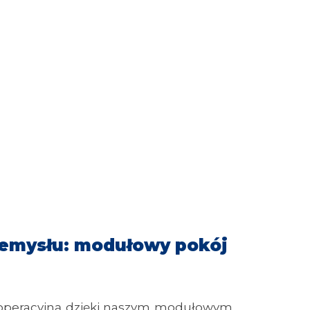
zemysłu: modułowy pokój
 operacyjną dzięki naszym modułowym