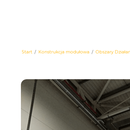
Start
Konstrukcja modułowa
Obszary Działan