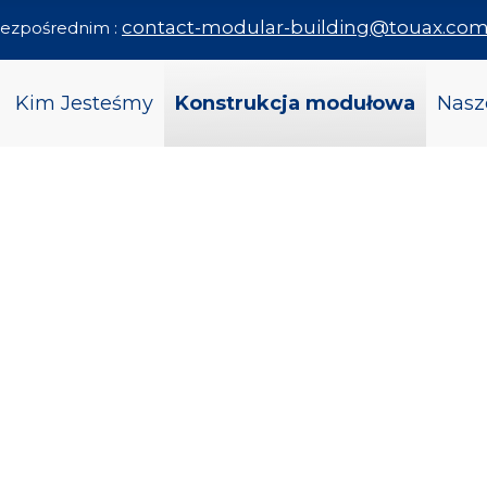
contact-modular-building@touax.co
 bezpośrednim :
Kim Jesteśmy
Konstrukcja modułowa
Nasz