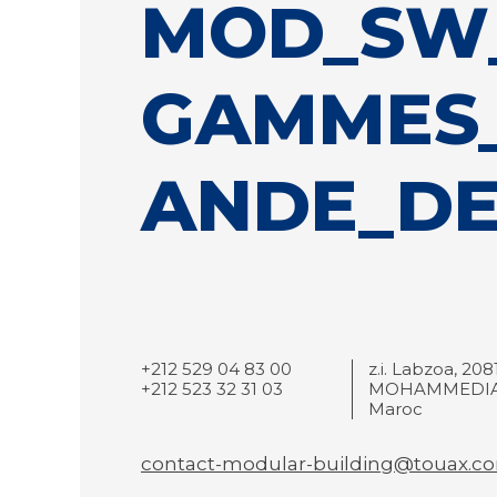
MOD_SW
GAMMES
ANDE_DE
+212 529 04 83 00
z.i. Labzoa, 208
+212 523 32 31 03
MOHAMMEDIA
Maroc
contact-modular-building@touax.c