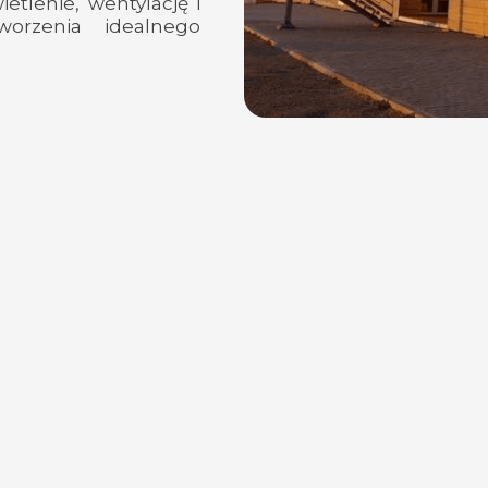
ietlenie, wentylację i
orzenia idealnego