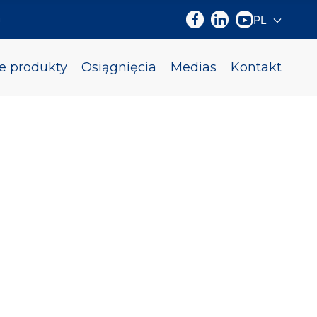
m
PL
Wybierz sw
e produkty
Osiągnięcia
Medias
Kontakt