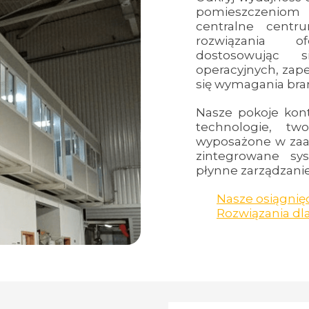
pomieszczeniom 
centralne centr
rozwiązania of
dostosowując
operacyjnych, zape
się wymagania bra
Nasze pokoje kon
technologie, tw
wyposażone w zaa
zintegrowane sy
płynne zarządzanie
Nasze osiągnię
Rozwiązania dl