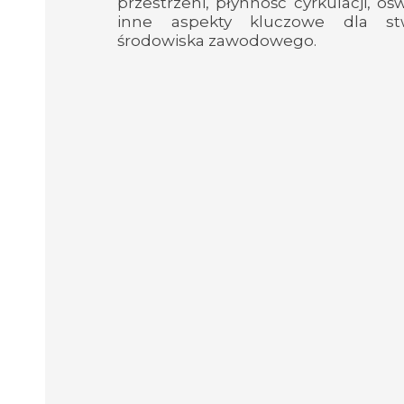
przestrzeni, płynność cyrkulacji, ośw
inne aspekty kluczowe dla stw
środowiska zawodowego.