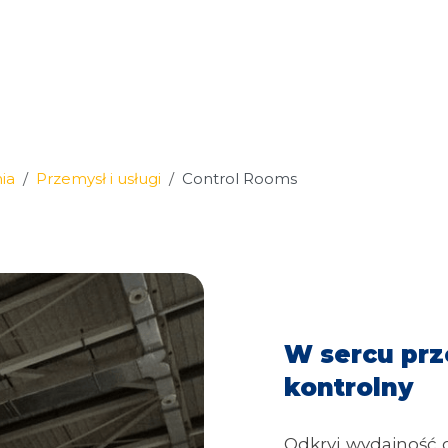
ia
Przemysł i usługi
Control Rooms
W sercu pr
kontrolny
Odkryj wydajność