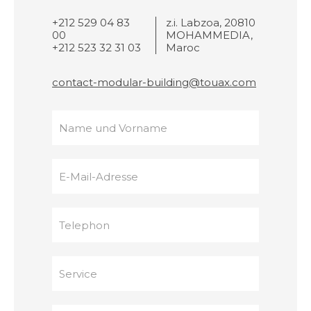
+212 529 04 83
z.i. Labzoa, 20810
00
MOHAMMEDIA,
+212 523 32 31 03
Maroc
contact-modular-building@touax.com