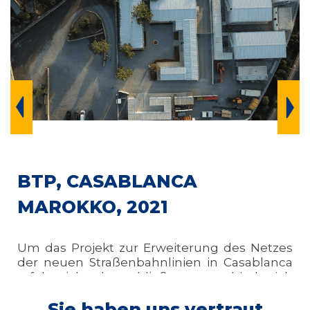
BTP, CASABLANCA
MAROKKO, 2021
Um das Projekt zur Erweiterung des Netzes
der neuen Straßenbahnlinien in Casablanca
erfolgreich abzuschließen, entschied sich
unser Kunde für eine modulare
Baustelleneinrichtung.
Sie haben uns vertraut