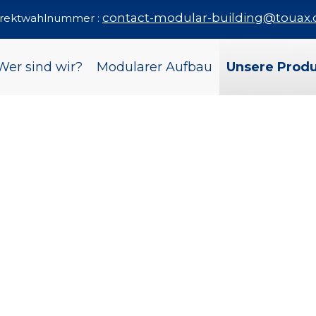
contact-modular-building@touax
Direktwahlnummer :
Wer sind wir?
Modularer Aufbau
Unsere Prod