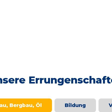
sere Errungenschaf
au, Bergbau, Öl
Bildung
V