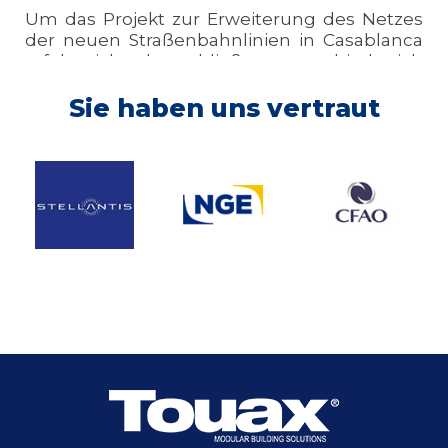
Um das Projekt zur Erweiterung des Netzes
der neuen Straßenbahnlinien in Casablanca
erfolgreich abzuschließen, entschied sich
unser Kunde für eine modulare
Baustelleneinrichtung.
Sie haben uns vertraut
Details zum Projekt