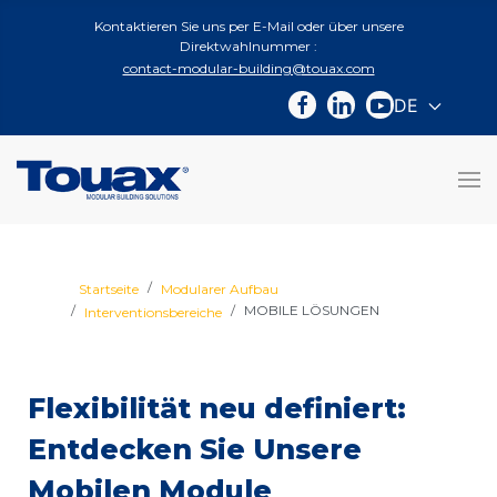
Kontaktieren Sie uns per E-Mail oder über unsere
Direktwahlnummer :
contact-modular-building@touax.com
DE
Sprache a
Startseite
Modularer Aufbau
MOBILE LÖSUNGEN
Interventionsbereiche
Flexibilität neu definiert:
Entdecken Sie Unsere
Mobilen Module