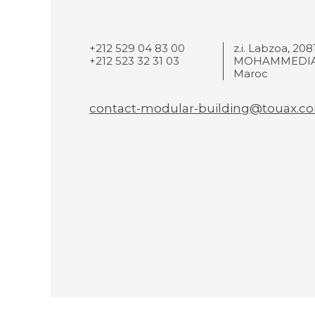
+212 529 04 83 00
z.i. Labzoa, 208
+212 523 32 31 03
MOHAMMEDIA
Maroc
contact-modular-building@touax.c