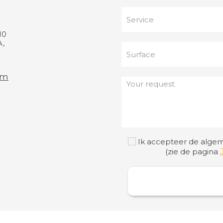
10
,
om
Ik accepteer de algem
(zie de pagina