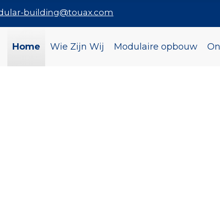
dular-building@touax.com
Home
Wie Zijn Wij
Modulaire opbouw
On