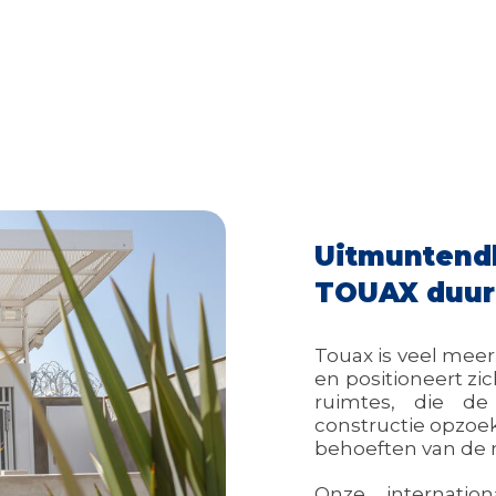
Uitmuntendh
TOUAX duu
Touax is veel meer
en positioneert zi
ruimtes, die de
constructie opzoe
behoeften van de
Onze internatio