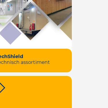
echShield
echnisch assortiment